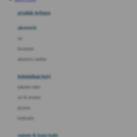
Azetabio
produk terbaru
B
aksesoris
Baabaasheepz
tas
Babiators
kacamata
Baby Dove
aksesoris rambut
Baby Jogger
Baby Rovega
kebutuhan bayi
Babybee
pakaian tidur
Banana Boat
set & terusan
Banz
piyama
Barbie
bodysuits
Beaba
Beauty Barn
sepatu & kaus kaki