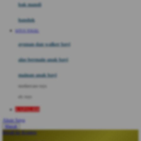
Moby
bak mandi
Momami
handuk
Mothercare
SITUS TOGEL
Mustela
ayunan dan walker bayi
My Buddy Tag
My K
alas bermain anak bayi
N
mainan anak bayi
Naif
mothercare toys
Nike
elc toys
Nordic Natural
KAPAL808
Nuby
Akun Saya
Nuna
Masuk
lewati ke Konten
O