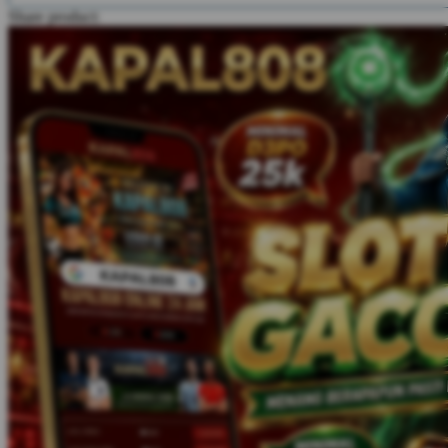
Twistshake
Share product:
TY Toys
U
V
Veja
Vitaflow
Vtech
W
Waterland
Wellness
X