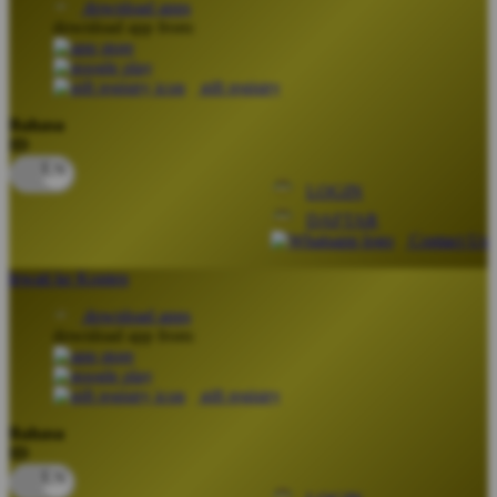
download apps
download app from:
Oh Ma Grain
Okiedog
gift registry
P
Bahasa
ID
Peachy
LOGIN
Phil & Ted's
DAFTAR
Philips Avent
Contact Us
Pigeon
lewati ke Konten
Playgro
download apps
download app from:
Poled Global
Ponycycle
gift registry
Puma
Bahasa
ID
Pureats