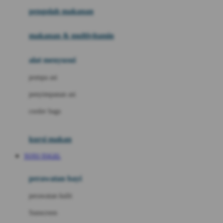
pengolah makanan
Joolz
Jujube
makanan & multivitamin
K
alat menyusui
Kiddycuts
pompa asi
Kumon
penyimpanan asi
L
cooler bags
Leapfrog
kursi makan
Leclerc
TOTO TOGEL
Lee Vierra
Lillebaby
perawatan bayi
Little Bird Told Me
perawatan kulit
Little Miss Janis
Sunscreen